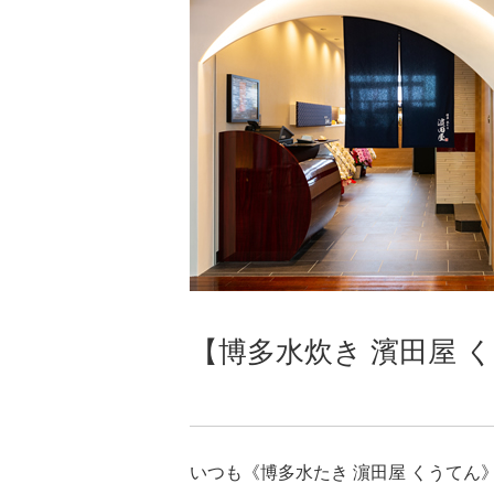
【博多水炊き 濱田屋 
いつも《博多水たき 濵田屋 くうて